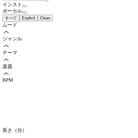
インスト
ボーカル
すべて
Explicit
Clean
ムード
ジャンル
テーマ
楽器
BPM
長さ（分）