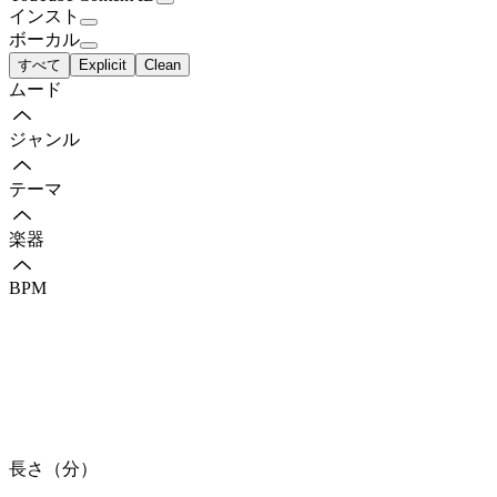
インスト
ボーカル
すべて
Explicit
Clean
ムード
ジャンル
テーマ
楽器
BPM
長さ（分）