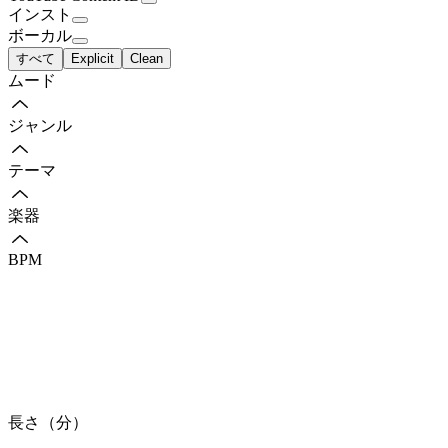
インスト
ボーカル
すべて
Explicit
Clean
ムード
ジャンル
テーマ
楽器
BPM
長さ（分）