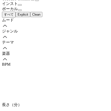
インスト
ボーカル
すべて
Explicit
Clean
ムード
ジャンル
テーマ
楽器
BPM
長さ（分）