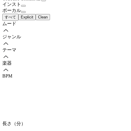
インスト
ボーカル
すべて
Explicit
Clean
ムード
ジャンル
テーマ
楽器
BPM
長さ（分）