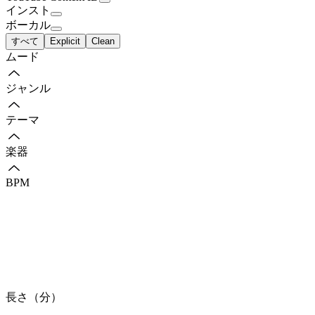
インスト
ボーカル
すべて
Explicit
Clean
ムード
ジャンル
テーマ
楽器
BPM
長さ（分）