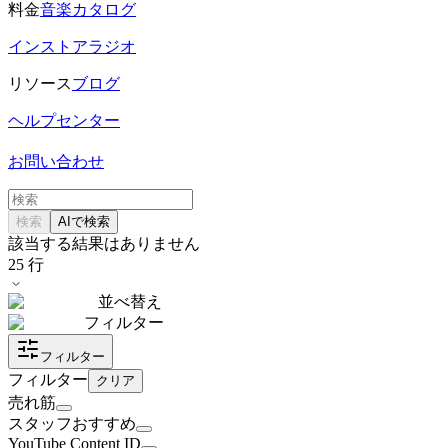
料金
音楽カタログ
インストアラジオ
リソース
ブログ
ヘルプセンター
お問い合わせ
検索
AIで検索
該当する結果はありません
25
行
並べ替え
フィルター
フィルター
フィルター
クリア
売れ筋
スタッフおすすめ
YouTube Content ID