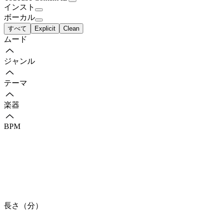
インスト
ボーカル
すべて
Explicit
Clean
ムード
ジャンル
テーマ
楽器
BPM
長さ（分）