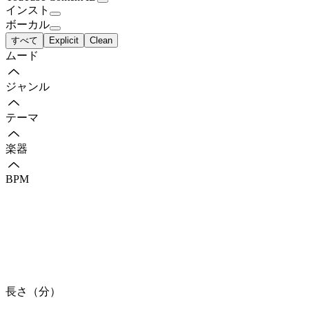
インスト
ボーカル
すべて
Explicit
Clean
ムード
ジャンル
テーマ
楽器
BPM
長さ（分）