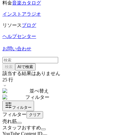
料金
音楽カタログ
インストアラジオ
リソース
ブログ
ヘルプセンター
お問い合わせ
検索
AIで検索
該当する結果はありません
25
行
並べ替え
フィルター
フィルター
フィルター
クリア
売れ筋
スタッフおすすめ
YouTube Content ID