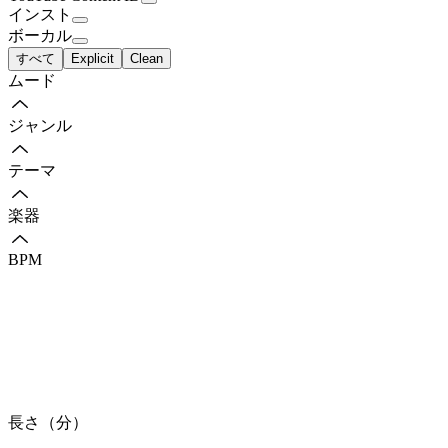
インスト
ボーカル
すべて
Explicit
Clean
ムード
ジャンル
テーマ
楽器
BPM
長さ（分）