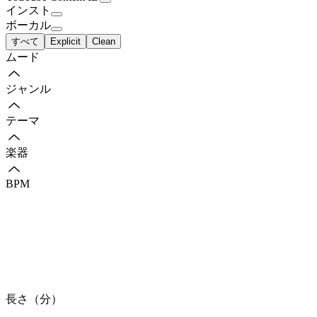
インスト
ボーカル
すべて
Explicit
Clean
ムード
ジャンル
テーマ
楽器
BPM
長さ（分）