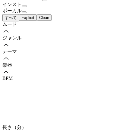
インスト
ボーカル
すべて
Explicit
Clean
ムード
ジャンル
テーマ
楽器
BPM
長さ（分）