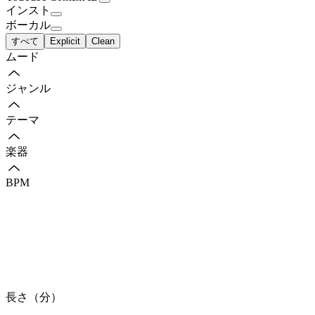
インスト
ボーカル
すべて
Explicit
Clean
ムード
ジャンル
テーマ
楽器
BPM
長さ（分）