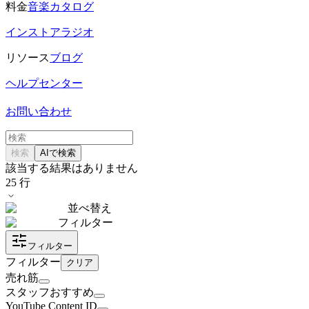
料金
音楽カタログ
インストアラジオ
リソース
ブログ
ヘルプセンター
お問い合わせ
検索
AIで検索
該当する結果はありません
25
行
並べ替え
フィルター
フィルター
フィルター
クリア
売れ筋
スタッフおすすめ
YouTube Content ID