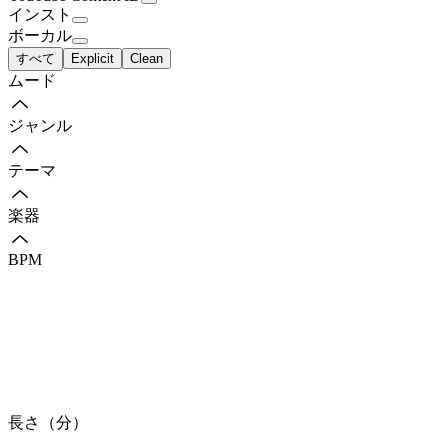
インスト
ボーカル
すべて
Explicit
Clean
ムード
ジャンル
テーマ
楽器
BPM
長さ（分）