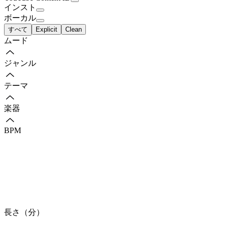
インスト
ボーカル
すべて
Explicit
Clean
ムード
ジャンル
テーマ
楽器
BPM
長さ（分）