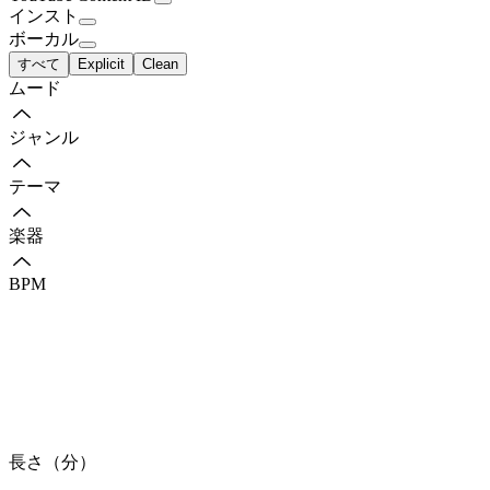
インスト
ボーカル
すべて
Explicit
Clean
ムード
ジャンル
テーマ
楽器
BPM
長さ（分）