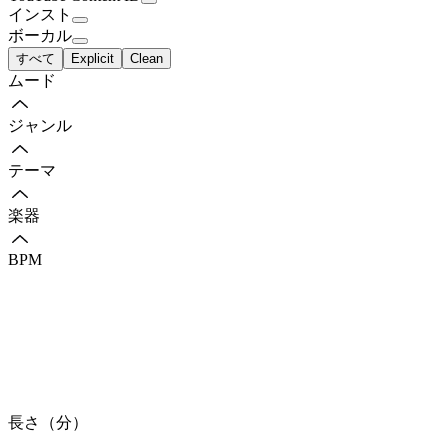
インスト
ボーカル
すべて
Explicit
Clean
ムード
ジャンル
テーマ
楽器
BPM
長さ（分）