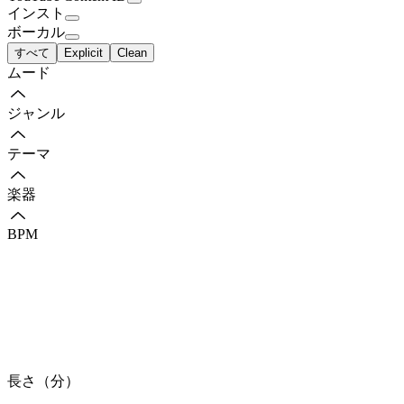
インスト
ボーカル
すべて
Explicit
Clean
ムード
ジャンル
テーマ
楽器
BPM
長さ（分）