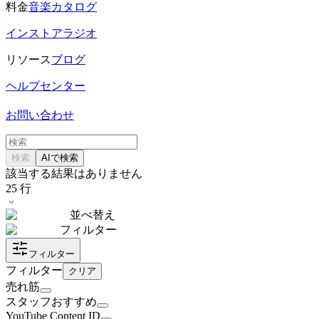
料金
音楽カタログ
インストアラジオ
リソース
ブログ
ヘルプセンター
お問い合わせ
検索
AIで検索
該当する結果はありません
25
行
並べ替え
フィルター
フィルター
フィルター
クリア
売れ筋
スタッフおすすめ
YouTube Content ID