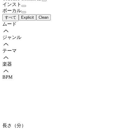
インスト
ボーカル
すべて
Explicit
Clean
ムード
ジャンル
テーマ
楽器
BPM
長さ（分）