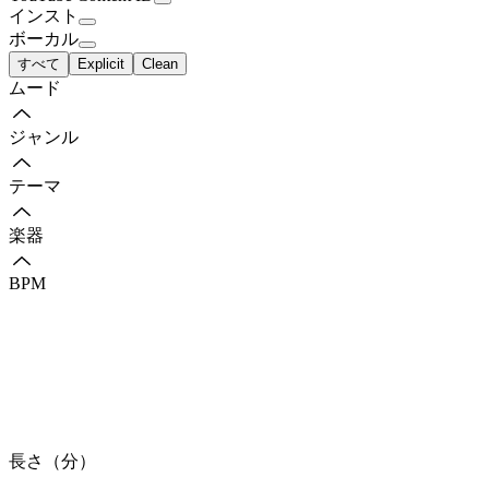
インスト
ボーカル
すべて
Explicit
Clean
ムード
ジャンル
テーマ
楽器
BPM
長さ（分）