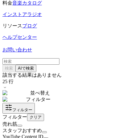
料金
音楽カタログ
インストアラジオ
リソース
ブログ
ヘルプセンター
お問い合わせ
検索
AIで検索
該当する結果はありません
25
行
並べ替え
フィルター
フィルター
フィルター
クリア
売れ筋
スタッフおすすめ
YouTube Content ID