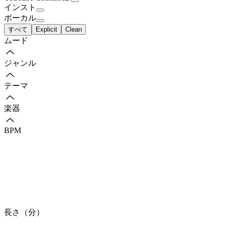
インスト
ボーカル
すべて
Explicit
Clean
ムード
ジャンル
テーマ
楽器
BPM
長さ（分）