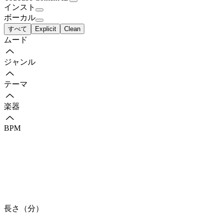
インスト
ボーカル
すべて
Explicit
Clean
ムード
ジャンル
テーマ
楽器
BPM
長さ（分）