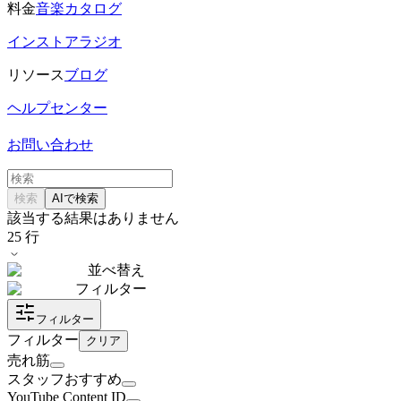
料金
音楽カタログ
インストアラジオ
リソース
ブログ
ヘルプセンター
お問い合わせ
検索
AIで検索
該当する結果はありません
25
行
並べ替え
フィルター
フィルター
フィルター
クリア
売れ筋
スタッフおすすめ
YouTube Content ID