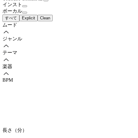
インスト
ボーカル
すべて
Explicit
Clean
ムード
ジャンル
テーマ
楽器
BPM
長さ（分）