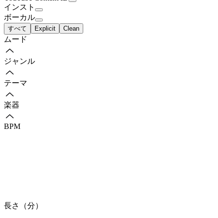
インスト
ボーカル
すべて
Explicit
Clean
ムード
ジャンル
テーマ
楽器
BPM
長さ（分）