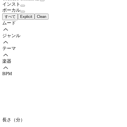
インスト
ボーカル
すべて
Explicit
Clean
ムード
ジャンル
テーマ
楽器
BPM
長さ（分）