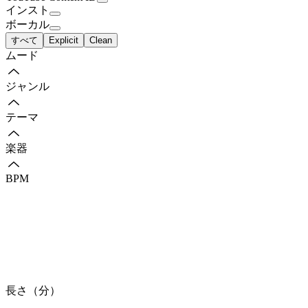
インスト
ボーカル
すべて
Explicit
Clean
ムード
ジャンル
テーマ
楽器
BPM
長さ（分）