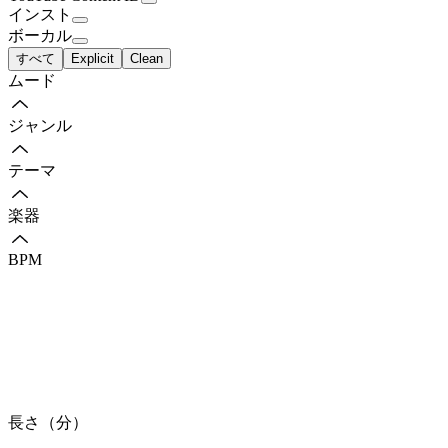
インスト
ボーカル
すべて
Explicit
Clean
ムード
ジャンル
テーマ
楽器
BPM
長さ（分）