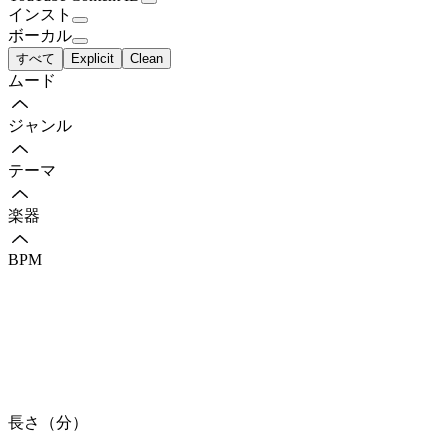
インスト
ボーカル
すべて
Explicit
Clean
ムード
ジャンル
テーマ
楽器
BPM
長さ（分）