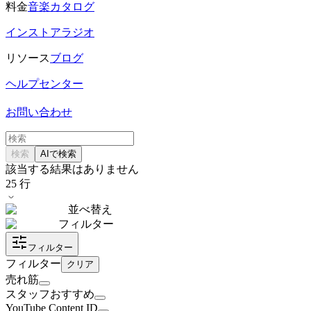
料金
音楽カタログ
インストアラジオ
リソース
ブログ
ヘルプセンター
お問い合わせ
検索
AIで検索
該当する結果はありません
25
行
並べ替え
フィルター
フィルター
フィルター
クリア
売れ筋
スタッフおすすめ
YouTube Content ID