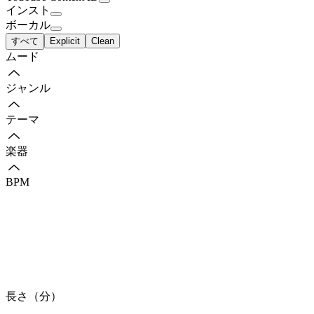
インスト
ボーカル
すべて
Explicit
Clean
ムード
ジャンル
テーマ
楽器
BPM
長さ（分）