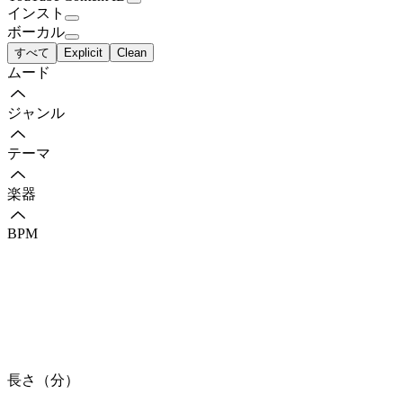
インスト
ボーカル
すべて
Explicit
Clean
ムード
ジャンル
テーマ
楽器
BPM
長さ（分）