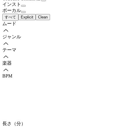
インスト
ボーカル
すべて
Explicit
Clean
ムード
ジャンル
テーマ
楽器
BPM
長さ（分）