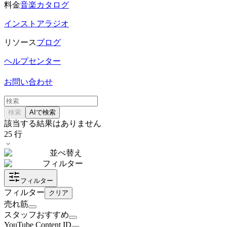
料金
音楽カタログ
インストアラジオ
リソース
ブログ
ヘルプセンター
お問い合わせ
検索
AIで検索
該当する結果はありません
25
行
並べ替え
フィルター
フィルター
フィルター
クリア
売れ筋
スタッフおすすめ
YouTube Content ID