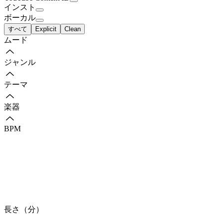
インスト
ボーカル
すべて
Explicit
Clean
ムード
ジャンル
テーマ
楽器
BPM
長さ（分）