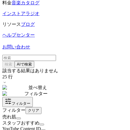
料金
音楽カタログ
インストアラジオ
リソース
ブログ
ヘルプセンター
お問い合わせ
検索
AIで検索
該当する結果はありません
25
行
並べ替え
フィルター
フィルター
フィルター
クリア
売れ筋
スタッフおすすめ
YouTube Content ID