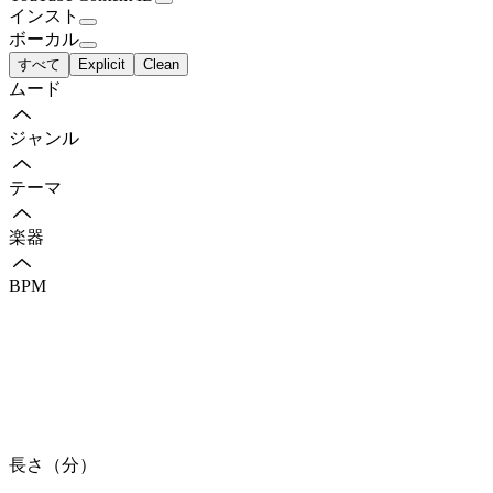
インスト
ボーカル
すべて
Explicit
Clean
ムード
ジャンル
テーマ
楽器
BPM
長さ（分）