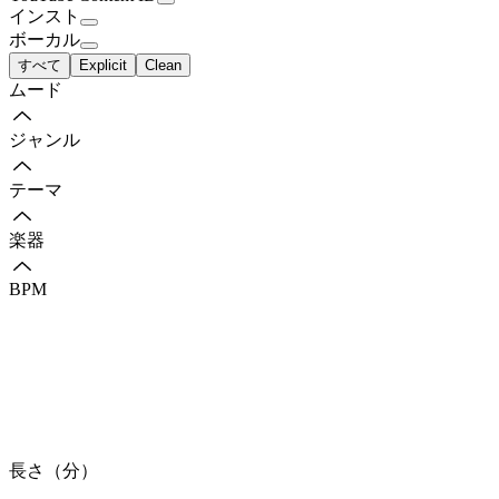
インスト
ボーカル
すべて
Explicit
Clean
ムード
ジャンル
テーマ
楽器
BPM
長さ（分）