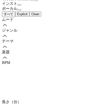
インスト
ボーカル
すべて
Explicit
Clean
ムード
ジャンル
テーマ
楽器
BPM
長さ（分）