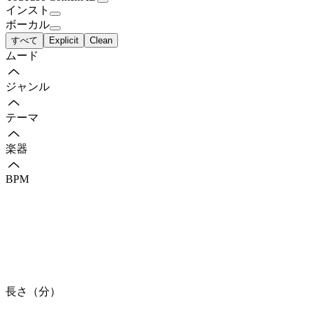
インスト
ボーカル
すべて
Explicit
Clean
ムード
ジャンル
テーマ
楽器
BPM
長さ（分）