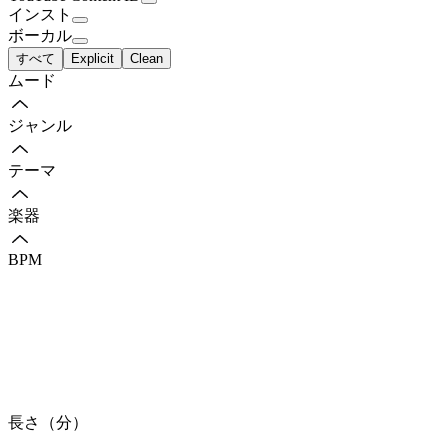
インスト
ボーカル
すべて
Explicit
Clean
ムード
ジャンル
テーマ
楽器
BPM
長さ（分）