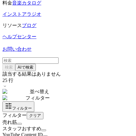
料金
音楽カタログ
インストアラジオ
リソース
ブログ
ヘルプセンター
お問い合わせ
検索
AIで検索
該当する結果はありません
25
行
並べ替え
フィルター
フィルター
フィルター
クリア
売れ筋
スタッフおすすめ
YouTube Content ID