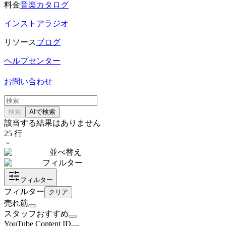
料金
音楽カタログ
インストアラジオ
リソース
ブログ
ヘルプセンター
お問い合わせ
検索
AIで検索
該当する結果はありません
25
行
並べ替え
フィルター
フィルター
フィルター
クリア
売れ筋
スタッフおすすめ
YouTube Content ID