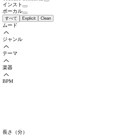
インスト
ボーカル
すべて
Explicit
Clean
ムード
ジャンル
テーマ
楽器
BPM
長さ（分）