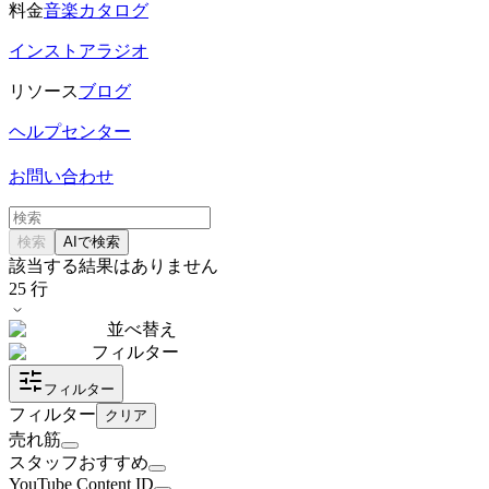
料金
音楽カタログ
インストアラジオ
リソース
ブログ
ヘルプセンター
お問い合わせ
検索
AIで検索
該当する結果はありません
25
行
並べ替え
フィルター
フィルター
フィルター
クリア
売れ筋
スタッフおすすめ
YouTube Content ID