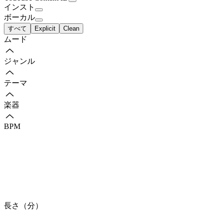
インスト
ボーカル
すべて
Explicit
Clean
ムード
ジャンル
テーマ
楽器
BPM
長さ（分）