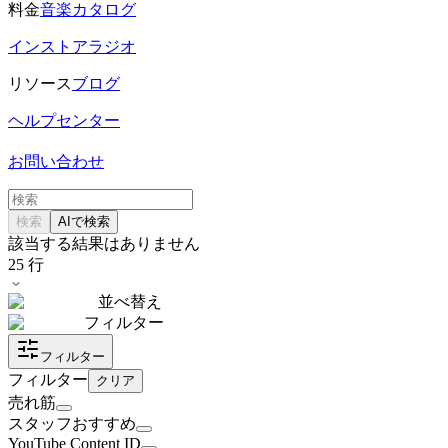
料金
音楽カタログ
インストアラジオ
リソース
ブログ
ヘルプセンター
お問い合わせ
検索
AIで検索
該当する結果はありません
25
行
並べ替え
フィルター
フィルター
フィルター
クリア
売れ筋
スタッフおすすめ
YouTube Content ID