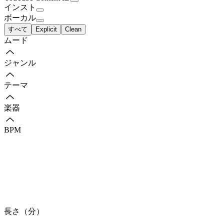
インスト
ボーカル
すべて
Explicit
Clean
ムード
ジャンル
テーマ
楽器
BPM
長さ（分）