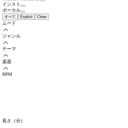
インスト
ボーカル
すべて
Explicit
Clean
ムード
ジャンル
テーマ
楽器
BPM
長さ（分）