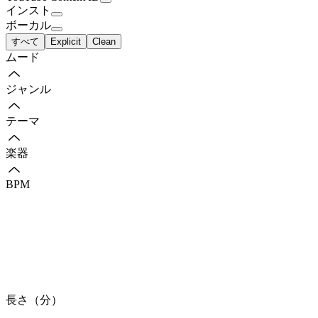
インスト
ボーカル
すべて
Explicit
Clean
ムード
ジャンル
テーマ
楽器
BPM
長さ（分）