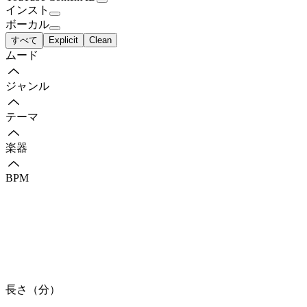
インスト
ボーカル
すべて
Explicit
Clean
ムード
ジャンル
テーマ
楽器
BPM
長さ（分）