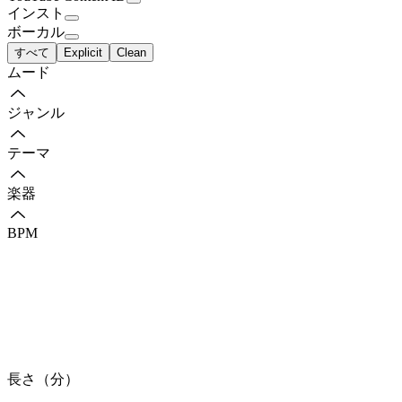
インスト
ボーカル
すべて
Explicit
Clean
ムード
ジャンル
テーマ
楽器
BPM
長さ（分）