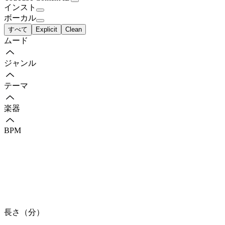
インスト
ボーカル
すべて
Explicit
Clean
ムード
ジャンル
テーマ
楽器
BPM
長さ（分）