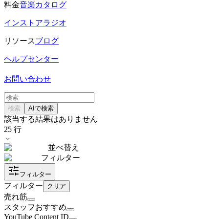
料金
音楽カタログ
インストアラジオ
リソース
ブログ
ヘルプセンター
お問い合わせ
検索
AIで検索
該当する結果はありません
25
行
並べ替え
フィルター
フィルター
フィルター
クリア
売れ筋
スタッフおすすめ
YouTube Content ID