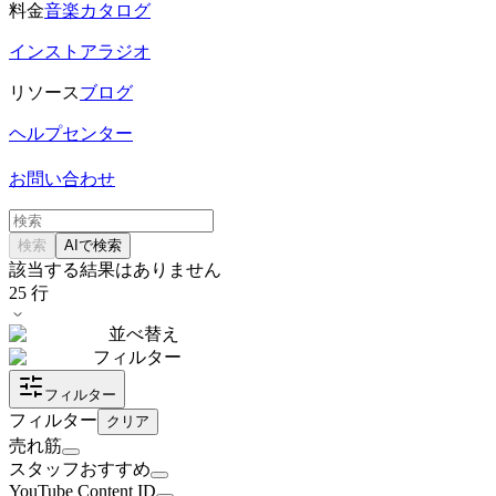
料金
音楽カタログ
インストアラジオ
リソース
ブログ
ヘルプセンター
お問い合わせ
検索
AIで検索
該当する結果はありません
25
行
並べ替え
フィルター
フィルター
フィルター
クリア
売れ筋
スタッフおすすめ
YouTube Content ID