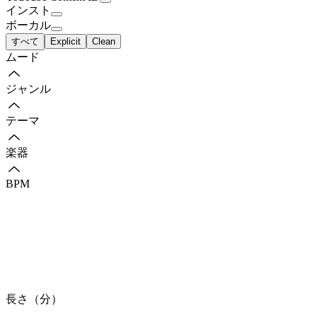
インスト
ボーカル
すべて
Explicit
Clean
ムード
ジャンル
テーマ
楽器
BPM
長さ（分）