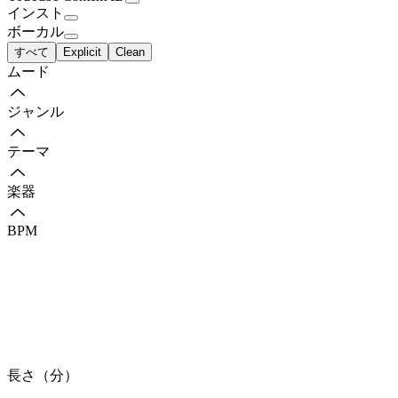
インスト
ボーカル
すべて
Explicit
Clean
ムード
ジャンル
テーマ
楽器
BPM
長さ（分）