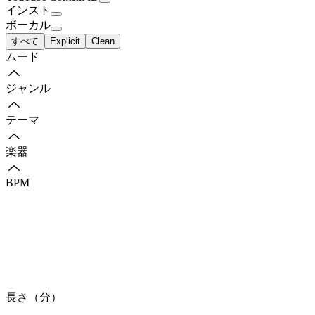
インスト
ボーカル
すべて
Explicit
Clean
ムード
ジャンル
テーマ
楽器
BPM
長さ（分）