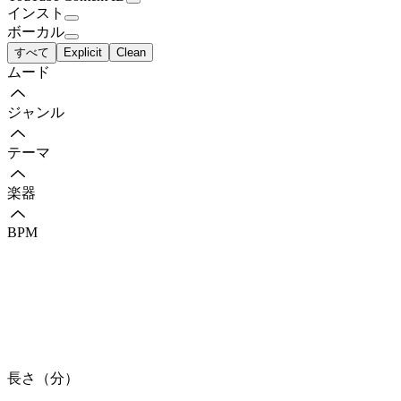
インスト
ボーカル
すべて
Explicit
Clean
ムード
ジャンル
テーマ
楽器
BPM
長さ（分）