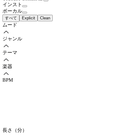
インスト
ボーカル
すべて
Explicit
Clean
ムード
ジャンル
テーマ
楽器
BPM
長さ（分）