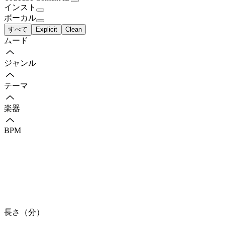
インスト
ボーカル
すべて
Explicit
Clean
ムード
ジャンル
テーマ
楽器
BPM
長さ（分）